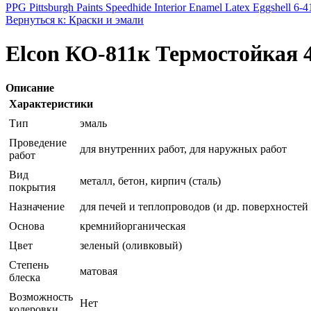
PPG Pittsburgh Paints Speedhide Interior Enamel Latex Eggshell 6-41
Вернуться к: Краски и эмали
Elcon КО-811к Термостойкая 4
Описание
Характеристики
Тип
эмаль
Проведение
для внутренних работ, для наружных работ
работ
Вид
металл, бетон, кирпич (сталь)
покрытия
Назначение
для печей и теплопроводов (и др. поверхностей
Основа
кремнийорганическая
Цвет
зеленый (оливковый)
Степень
матовая
блеска
Возможность
Нет
колеровки