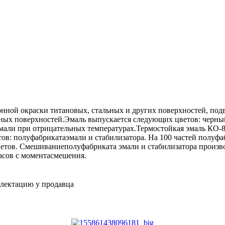
онной окраски титановых, стальных и других поверхностей, по
ных поверхностей.Эмаль выпускается следующих цветов: черный
мали при отрицательных температурах.Термостойкая эмаль КО-8
ов: полуфабрикатаэмали и стабилизатора. На 100 частей полуфаб
 цветов. Смешиваниеполуфабриката эмали и стабилизатора произ
часов с моментасмешения.
плектацию у продавца