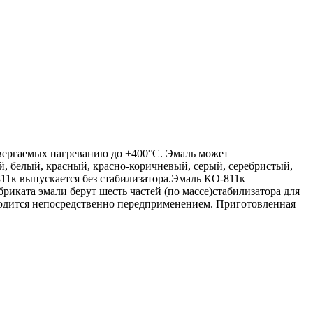
двергаемых нагреванию до +400°С. Эмаль может
, белый, красный, красно-коричневый, серый, серебристый,
11к выпускается без стабилизатора.Эмаль КО-811к
риката эмали берут шесть частей (по массе)стабилизатора для
водится непосредственно передприменением. Приготовленная