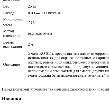
Вес
25 кг
Расход
0.09 — 0.11 кг/кв.м
Количество
2 (3)
слоев
Метод
распылителем
нанесения
Время
2 ч
высыхания
Эмаль КО-811к предназначена для антикоррози
использоваться для окраски бетонных и кирпич
желтый, зеленый, синий.Возможно нанесение э
Описание
поставляется комплектом в виде двух компонент
белой эмали и семь частей для эмалей других
эмаль должна быть использована в течение 24 
Перед покупкой уточняйте технические характеристики и ком
Новинки!