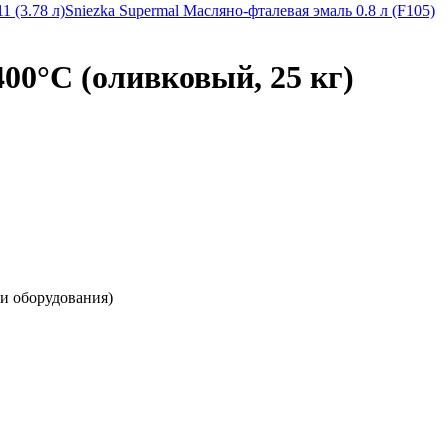
1 (3.78 л)
Sniezka Supermal Масляно-фталевая эмаль 0.8 л (F105)
00°C (оливковый, 25 кг)
 и оборудования)