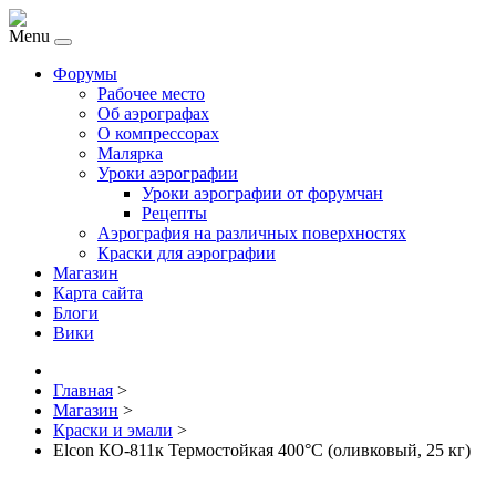
Menu
Форумы
Рабочее место
Об аэрографах
О компрессорах
Малярка
Уроки аэрографии
Уроки аэрографии от форумчан
Рецепты
Аэрография на различных поверхностях
Краски для аэрографии
Магазин
Карта сайта
Блоги
Вики
Главная
>
Магазин
>
Краски и эмали
>
Elcon КО-811к Термостойкая 400°C (оливковый, 25 кг)