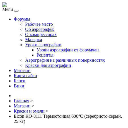
Menu
Форумы
Рабочее место
Об аэрографах
О компрессорах
Малярка
Уроки аэрографии
Уроки аэрографии от форумчан
Рецепты
Аэрография на различных поверхностях
Краски для аэрографии
Магазин
Карта сайта
Блоги
Вики
Главная
>
Магазин
>
Краски и эмали
>
Elcon КО-8111 Термостойкая 600°C (серебристо-серый,
25 кг)