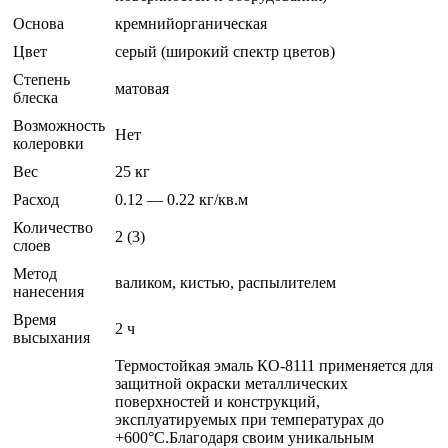
Основа
кремнийорганическая
Цвет
серый (широкий спектр цветов)
Степень
матовая
блеска
Возможность
Нет
колеровки
Вес
25 кг
Расход
0.12 — 0.22 кг/кв.м
Количество
2 (3)
слоев
Метод
валиком, кистью, распылителем
нанесения
Время
2 ч
высыхания
Термостойкая эмаль КО-8111 применяется для
защитной окраски металлических
поверхностей и конструкций,
эксплуатируемых при температурах до
+600°С.Благодаря своим уникальным