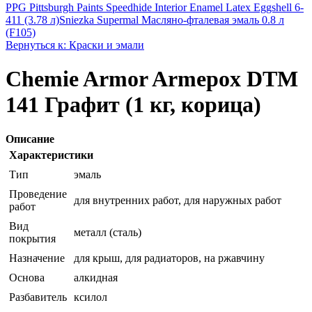
PPG Pittsburgh Paints Speedhide Interior Enamel Latex Eggshell 6-
411 (3.78 л)
Sniezka Supermal Масляно-фталевая эмаль 0.8 л
(F105)
Вернуться к: Краски и эмали
Chemie Armor Armepox DTM
141 Графит (1 кг, корица)
Описание
Характеристики
Тип
эмаль
Проведение
для внутренних работ, для наружных работ
работ
Вид
металл (сталь)
покрытия
Назначение
для крыш, для радиаторов, на ржавчину
Основа
алкидная
Разбавитель
ксилол