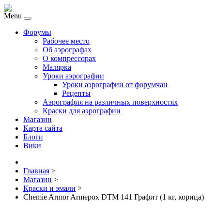
Menu
Форумы
Рабочее место
Об аэрографах
О компрессорах
Малярка
Уроки аэрографии
Уроки аэрографии от форумчан
Рецепты
Аэрография на различных поверхностях
Краски для аэрографии
Магазин
Карта сайта
Блоги
Вики
Главная
>
Магазин
>
Краски и эмали
>
Chemie Armor Armepox DTM 141 Графит (1 кг, корица)