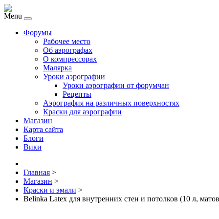
Menu
Форумы
Рабочее место
Об аэрографах
О компрессорах
Малярка
Уроки аэрографии
Уроки аэрографии от форумчан
Рецепты
Аэрография на различных поверхностях
Краски для аэрографии
Магазин
Карта сайта
Блоги
Вики
Главная
>
Магазин
>
Краски и эмали
>
Belinka Latex для внутренних стен и потолков (10 л, мато