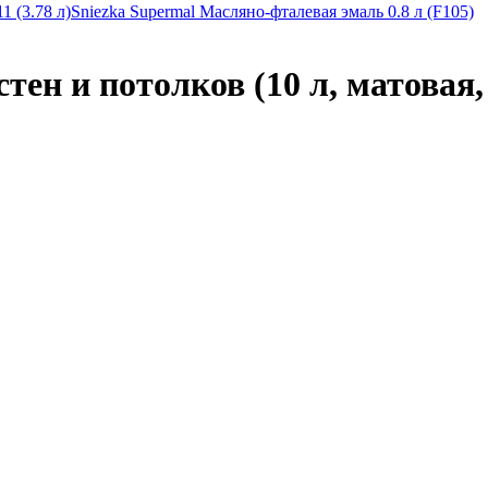
1 (3.78 л)
Sniezka Supermal Масляно-фталевая эмаль 0.8 л (F105)
стен и потолков (10 л, матовая