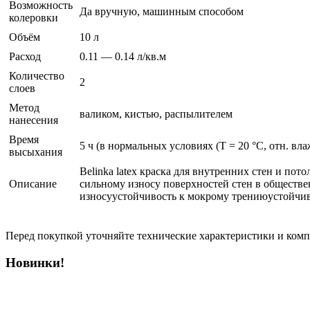
Возможность
Да вручную, машинным способом
колеровки
Объём
10 л
Расход
0.11 — 0.14 л/кв.м
Количество
2
слоев
Метод
валиком, кистью, распылителем
нанесения
Время
5 ч (в нормальных условиях (T = 20 °C, отн. вла
высыхания
Belinka latex краска для внутренних стен и по
Описание
сильному износу поверхностей стен в обществе
износуустойчивость к мокрому трениюустойчиво
Перед покупкой уточняйте технические характеристики и ком
Новинки!