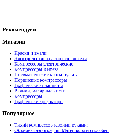
Рекомендуем
Магазин
Краски и эмали
Электрические краскораспылители
Компрессоры электрические
Компрессоры Remeza
Пневматические краскопульты
Поршневые компрессоры
Графические планшеты
Валики, малярные кисти
Компрессоры
Графические редакторы
Популярное
Тихий компрессор (своими руками)
Объемная аэрография. Материалы и способы.