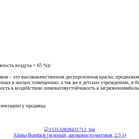
жность воздуха = 65 %))
толков – это высококачественная дисперсионная краска, предназ
нных и жилых помещениях, а так же в детских учреждениях, в 
сть к воздействию химикатовустойчивость к загрязнениямбольш
плектацию у продавца
Alpina Buntlack (зеленый, шелковисто-матовая, 2.5 л)