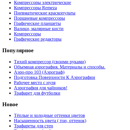
Компрессоры электрические
Компрессоры Remeza
Пневматические краскопульты
Поршневые компрессоры
Графические планшеты
Валики, малярные кисти
Компрессоры
Графические редакторы
Популярное
Тихий компрессор (своими руками)
Объемная аэрография. Материалы и способы.
Аэро-про 103 (Аэрограф)
Подготовка Поверхности К Аэрографии
Рабочее место с нуля
Аэрография для чайников!
Трафарет для футболки
Новое
Тёплые и холодные оттенки цветов
Насыщенность цвета ( тон, оттенок)
Трафареты для стен