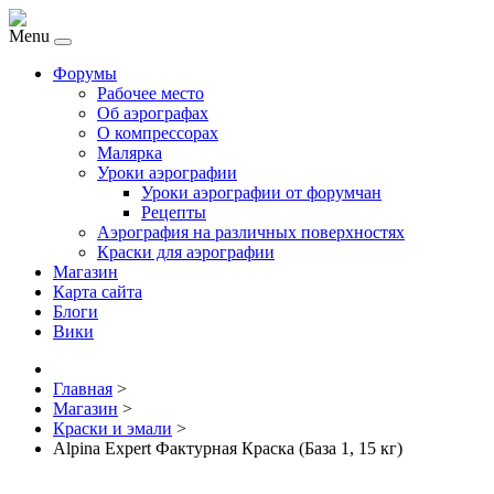
Menu
Форумы
Рабочее место
Об аэрографах
О компрессорах
Малярка
Уроки аэрографии
Уроки аэрографии от форумчан
Рецепты
Аэрография на различных поверхностях
Краски для аэрографии
Магазин
Карта сайта
Блоги
Вики
Главная
>
Магазин
>
Краски и эмали
>
Alpina Expert Фактурная Краска (База 1, 15 кг)