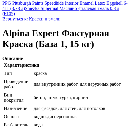
PPG Pittsburgh Paints Speedhide Interior Enamel Latex Eggshell 6-
411 (3.78 л)
Sniezka Supermal Масляно-фталевая эмаль 0.8 л
(F105)
Вернуться к: Краски и эмали
Alpina Expert Фактурная
Краска (База 1, 15 кг)
Описание
Характеристики
Тип
краска
Проведение
для внутренних работ, для наружных работ
работ
Вид
бетон, штукатурка, кирпич
покрытия
Назначение
для фасадов, для стен, для потолков
Основа
водно-дисперсионная
Разбавитель
вода