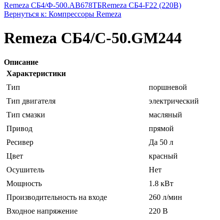
Remeza СБ4/Ф-500.AB678ТБ
Remeza СБ4-F22 (220В)
Вернуться к: Компрессоры Remeza
Remeza СБ4/С-50.GM244
Описание
Характеристики
Тип
поршневой
Тип двигателя
электрический
Тип смазки
масляный
Привод
прямой
Ресивер
Да 50 л
Цвет
красный
Осушитель
Нет
Мощность
1.8 кВт
Производительность на входе
260 л/мин
Входное напряжение
220 В