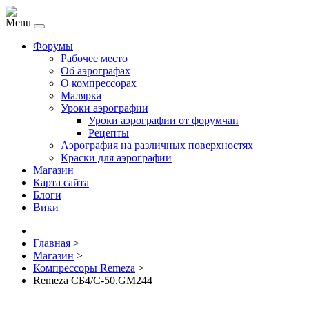
Menu
Форумы
Рабочее место
Об аэрографах
О компрессорах
Малярка
Уроки аэрографии
Уроки аэрографии от форумчан
Рецепты
Аэрография на различных поверхностях
Краски для аэрографии
Магазин
Карта сайта
Блоги
Вики
Главная
>
Магазин
>
Компрессоры Remeza
>
Remeza СБ4/С-50.GM244