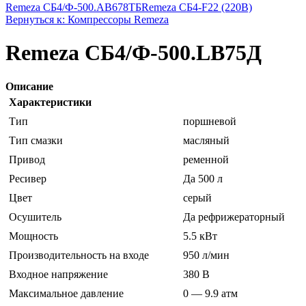
Remeza СБ4/Ф-500.AB678ТБ
Remeza СБ4-F22 (220В)
Вернуться к: Компрессоры Remeza
Remeza СБ4/Ф-500.LB75Д
Описание
Характеристики
Тип
поршневой
Тип смазки
масляный
Привод
ременной
Ресивер
Да 500 л
Цвет
серый
Осушитель
Да рефрижераторный
Мощность
5.5 кВт
Производительность на входе
950 л/мин
Входное напряжение
380 В
Максимальное давление
0 — 9.9 атм