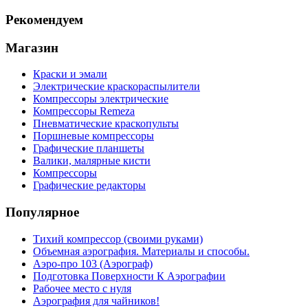
Рекомендуем
Магазин
Краски и эмали
Электрические краскораспылители
Компрессоры электрические
Компрессоры Remeza
Пневматические краскопульты
Поршневые компрессоры
Графические планшеты
Валики, малярные кисти
Компрессоры
Графические редакторы
Популярное
Тихий компрессор (своими руками)
Объемная аэрография. Материалы и способы.
Аэро-про 103 (Аэрограф)
Подготовка Поверхности К Аэрографии
Рабочее место с нуля
Аэрография для чайников!