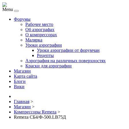
Menu
Форумы
Рабочее место
Об аэрографах
О компрессорах
Малярка
Уроки аэрографии
Уроки аэрографии от форумчан
Рецепты
Аэрография на различных поверхностях
Краски для аэрографии
Магазин
Карта сайта
Блоги
Вики
Главная
>
Магазин
>
Компрессоры Remeza
>
Remeza СБ4/Ф-500.LB75Д