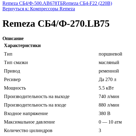
Remeza СБ4/Ф-500.AB678ТБ
Remeza СБ4-F22 (220В)
Вернуться к: Компрессоры Remeza
Remeza СБ4/Ф-270.LB75
Описание
Характеристики
Тип
поршневой
Тип смазки
масляный
Привод
ременной
Ресивер
Да 270 л
Мощность
5.5 кВт
Производительность на выходе
740 л/мин
Производительность на входе
880 л/мин
Входное напряжение
380 В
Максимальное давление
0 — 10 атм
Количество цилиндров
3