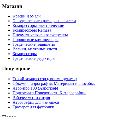
Магазин
Краски и эмали
Электрические краскораспылители
Компрессоры электрические
Компрессоры Remeza
Пневматические краскопульты
Поршневые компрессоры
Графические планшеты
Валики, малярные кисти
Компрессоры
Графические редакторы
Популярное
Тихий компрессор (своими руками)
Объемная аэрография. Материалы и способы.
Аэро-про 103 (Аэрограф)
Подготовка Поверхности К Аэрографии
Рабочее место с нуля
Аэрография для чайников!
Трафарет для футболки