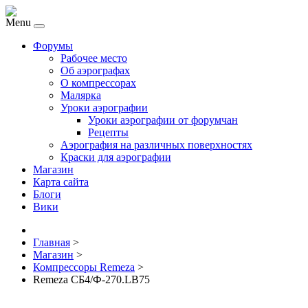
Menu
Форумы
Рабочее место
Об аэрографах
О компрессорах
Малярка
Уроки аэрографии
Уроки аэрографии от форумчан
Рецепты
Аэрография на различных поверхностях
Краски для аэрографии
Магазин
Карта сайта
Блоги
Вики
Главная
>
Магазин
>
Компрессоры Remeza
>
Remeza СБ4/Ф-270.LB75