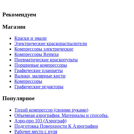
Рекомендуем
Магазин
Краски и эмали
Электрические краскораспылители
Компрессоры электрические
Компрессоры Remeza
Пневматические краскопульты
Поршневые компрессоры
Графические планшеты
Валики, малярные кисти
Компрессоры
Графические редакторы
Популярное
Тихий компрессор (своими руками)
Объемная аэрография. Материалы и способы.
Аэро-про 103 (Аэрограф)
Подготовка Поверхности К Аэрографии
Рабочее место с нуля