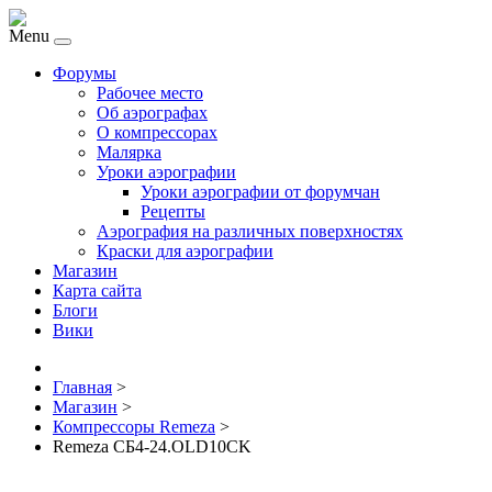
Menu
Форумы
Рабочее место
Об аэрографах
О компрессорах
Малярка
Уроки аэрографии
Уроки аэрографии от форумчан
Рецепты
Аэрография на различных поверхностях
Краски для аэрографии
Магазин
Карта сайта
Блоги
Вики
Главная
>
Магазин
>
Компрессоры Remeza
>
Remeza СБ4-24.OLD10СK