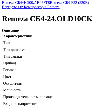
Remeza СБ4/Ф-500.AB678ТБ
Remeza СБ4-F22 (220В)
Вернуться к: Компрессоры Remeza
Remeza СБ4-24.OLD10СK
Описание
Характеристики
Тип
Тип двигателя
Тип смазки
Привод
Ресивер
Цвет
Осушитель
Мощность
Производительность на входе
Входное напряжение