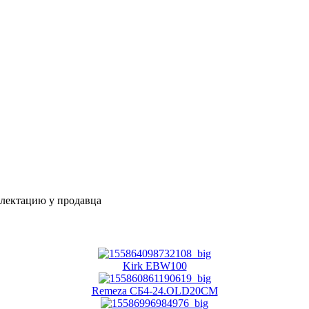
плектацию у продавца
Kirk EBW100
Remeza СБ4-24.OLD20CM