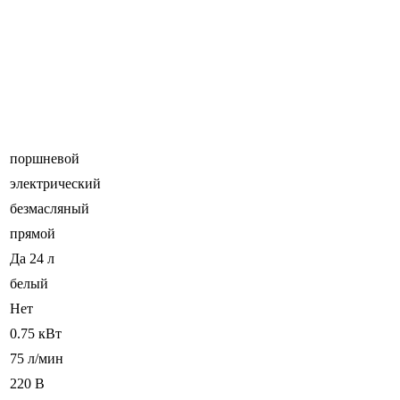
поршневой
электрический
безмасляный
прямой
Да 24 л
белый
Нет
0.75 кВт
75 л/мин
220 В