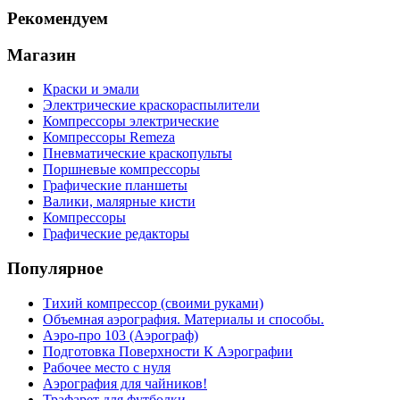
Рекомендуем
Магазин
Краски и эмали
Электрические краскораспылители
Компрессоры электрические
Компрессоры Remeza
Пневматические краскопульты
Поршневые компрессоры
Графические планшеты
Валики, малярные кисти
Компрессоры
Графические редакторы
Популярное
Тихий компрессор (своими руками)
Объемная аэрография. Материалы и способы.
Аэро-про 103 (Аэрограф)
Подготовка Поверхности К Аэрографии
Рабочее место с нуля
Аэрография для чайников!
Трафарет для футболки