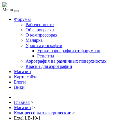
Menu
Форумы
Рабочее место
Об аэрографах
О компрессорах
Малярка
Уроки аэрографии
Уроки аэрографии от форумчан
Рецепты
Аэрография на различных поверхностях
Краски для аэрографии
Магазин
Карта сайта
Блоги
Вики
Главная
>
Магазин
>
Компрессоры электрические
>
Extel LB-10-1