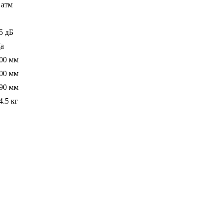
 атм
5 дБ
а
00 мм
00 мм
90 мм
4.5 кг