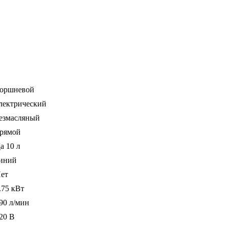
оршневой
лектрический
езмасляный
рямой
а 10 л
иний
ет
.75 кВт
90 л/мин
20 В