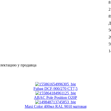
8
2
8
Д
5
2
5
1
плектацию у продавца
Fubag DCF-900/270 CT7,5
ABAC Pole Position O20P
Maxi Color 400мл RAL 9010 матовая