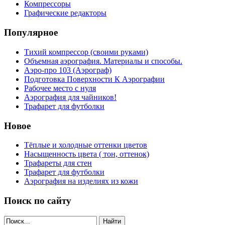
Компрессоры
Графические редакторы
Популярное
Тихий компрессор (своими руками)
Объемная аэрография. Материалы и способы.
Аэро-про 103 (Аэрограф)
Подготовка Поверхности К Аэрографии
Рабочее место с нуля
Аэрография для чайников!
Трафарет для футболки
Новое
Тёплые и холодные оттенки цветов
Насыщенность цвета ( тон, оттенок)
Трафареты для стен
Трафарет для футболки
Аэрография на изделиях из кожи
Поиск по сайту
Найти