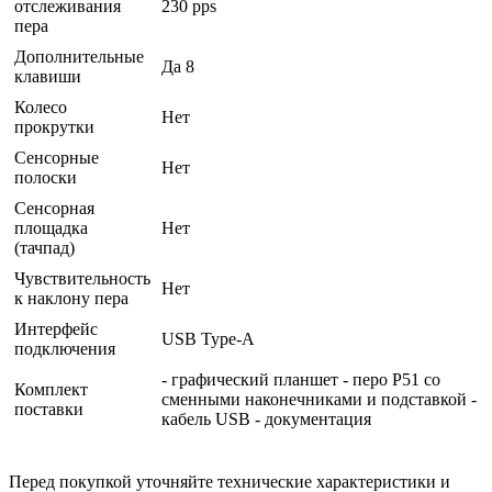
отслеживания
230 pps
пера
Дополнительные
Да 8
клавиши
Колесо
Нет
прокрутки
Сенсорные
Нет
полоски
Сенсорная
площадка
Нет
(тачпад)
Чувствительность
Нет
к наклону пера
Интерфейс
USB Type-A
подключения
- графический планшет - перо P51 со
Комплект
сменными наконечниками и подставкой -
поставки
кабель USB - документация
Перед покупкой уточняйте технические характеристики и