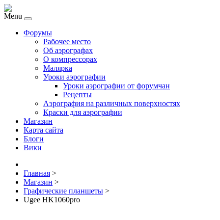
Menu
Форумы
Рабочее место
Об аэрографах
О компрессорах
Малярка
Уроки аэрографии
Уроки аэрографии от форумчан
Рецепты
Аэрография на различных поверхностях
Краски для аэрографии
Магазин
Карта сайта
Блоги
Вики
Главная
>
Магазин
>
Графические планшеты
>
Ugee HK1060pro