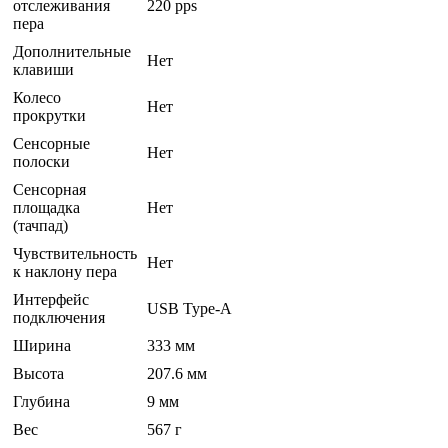
отслеживания
220 pps
пера
Дополнительные
Нет
клавиши
Колесо
Нет
прокрутки
Сенсорные
Нет
полоски
Сенсорная
площадка
Нет
(тачпад)
Чувствительность
Нет
к наклону пера
Интерфейс
USB Type-A
подключения
Ширина
333 мм
Высота
207.6 мм
Глубина
9 мм
Вес
567 г