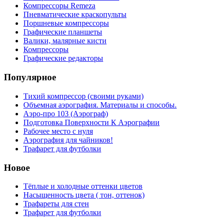
Компрессоры Remeza
Пневматические краскопульты
Поршневые компрессоры
Графические планшеты
Валики, малярные кисти
Компрессоры
Графические редакторы
Популярное
Тихий компрессор (своими руками)
Объемная аэрография. Материалы и способы.
Аэро-про 103 (Аэрограф)
Подготовка Поверхности К Аэрографии
Рабочее место с нуля
Аэрография для чайников!
Трафарет для футболки
Новое
Тёплые и холодные оттенки цветов
Насыщенность цвета ( тон, оттенок)
Трафареты для стен
Трафарет для футболки