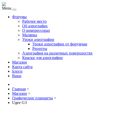
Menu
Форумы
Рабочее место
Об аэрографах
О компрессорах
Малярка
Уроки аэрографии
Уроки аэрографии от форумчан
Рецепты
Аэрография на различных поверхностях
Краски для аэрографии
Магазин
Карта сайта
Блоги
Вики
Главная
>
Магазин
>
Графические планшеты
>
Ugee G3