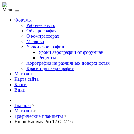
Menu
Форумы
Рабочее место
Об аэрографах
О компрессорах
Малярка
Уроки аэрографии
Уроки аэрографии от форумчан
Рецепты
Аэрография на различных поверхностях
Краски для аэрографии
Магазин
Карта сайта
Блоги
Вики
Главная
>
Магазин
>
Графические планшеты
>
Huion Kamvas Pro 12 GT-116