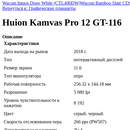
Wacom Intuos Draw White (CTL490DW)
Wacom Bamboo Slate CDS
Вернуться к: Графические планшеты
Huion Kamvas Pro 12 GT-116
Описание
Характеристики
Дата выхода на рынок
2018 г.
Тип
интерактивный дисплей
Размер экрана
11.6
Тип манипулятора
перо
Рабочая поверхность
256.32 x 144.18 мм
Разрешение
5 080 lpi
Уровни чувствительности к
8 192
нажатию
Цвет
серый, черный
Скорость отслеживания пера
266 pps (PW507)
Дополнительные клавиши
Да 4