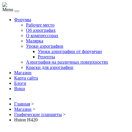
Menu
Форумы
Рабочее место
Об аэрографах
О компрессорах
Малярка
Уроки аэрографии
Уроки аэрографии от форумчан
Рецепты
Аэрография на различных поверхностях
Краски для аэрографии
Магазин
Карта сайта
Блоги
Вики
Главная
>
Магазин
>
Графические планшеты
>
Huion H420