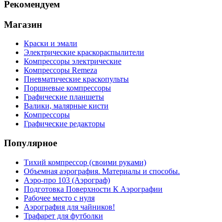
Рекомендуем
Магазин
Краски и эмали
Электрические краскораспылители
Компрессоры электрические
Компрессоры Remeza
Пневматические краскопульты
Поршневые компрессоры
Графические планшеты
Валики, малярные кисти
Компрессоры
Графические редакторы
Популярное
Тихий компрессор (своими руками)
Объемная аэрография. Материалы и способы.
Аэро-про 103 (Аэрограф)
Подготовка Поверхности К Аэрографии
Рабочее место с нуля
Аэрография для чайников!
Трафарет для футболки