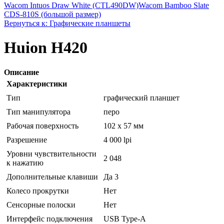
Wacom Intuos Draw White (CTL490DW)
Wacom Bamboo Slate
CDS-810S (большой размер)
Вернуться к: Графические планшеты
Huion H420
Описание
Характеристики
Тип
графический планшет
Тип манипулятора
перо
Рабочая поверхность
102 x 57 мм
Разрешение
4 000 lpi
Уровни чувствительности
2 048
к нажатию
Дополнительные клавиши
Да 3
Колесо прокрутки
Нет
Сенсорные полоски
Нет
Интерфейс подключения
USB Type-A