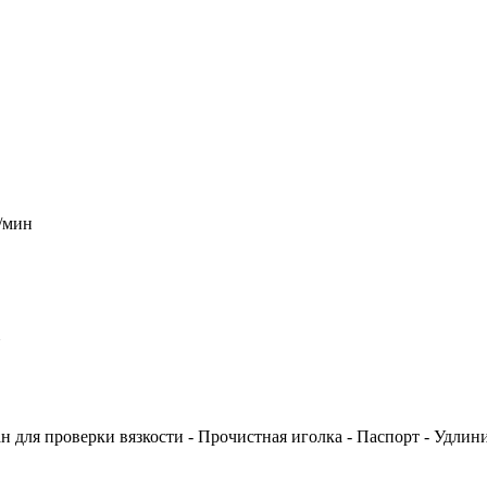
/мин
N
ан для проверки вязкости - Прочистная иголка - Паспорт - Удлин