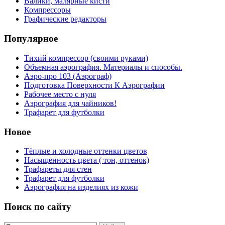
Валики, малярные кисти
Компрессоры
Графические редакторы
Популярное
Тихий компрессор (своими руками)
Объемная аэрография. Материалы и способы.
Аэро-про 103 (Аэрограф)
Подготовка Поверхности К Аэрографии
Рабочее место с нуля
Аэрография для чайников!
Трафарет для футболки
Новое
Тёплые и холодные оттенки цветов
Насыщенность цвета ( тон, оттенок)
Трафареты для стен
Трафарет для футболки
Аэрография на изделиях из кожи
Поиск по сайту