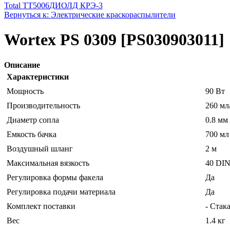
Total TT5006
ДИОЛД КРЭ-3
Вернуться к: Электрические краскораспылители
Wortex PS 0309 [PS030903011]
Описание
Характеристики
Мощность
90 Вт
Производительность
260 мл
Диаметр сопла
0.8 мм
Емкость бачка
700 мл
Воздушный шланг
2 м
Максимальная вязкость
40 DI
Регулировка формы факела
Да
Регулировка подачи материала
Да
Комплект поставки
- Стак
Вес
1.4 кг