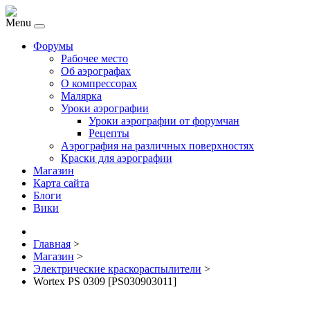
Menu
Форумы
Рабочее место
Об аэрографах
О компрессорах
Малярка
Уроки аэрографии
Уроки аэрографии от форумчан
Рецепты
Аэрография на различных поверхностях
Краски для аэрографии
Магазин
Карта сайта
Блоги
Вики
Главная
>
Магазин
>
Электрические краскораспылители
>
Wortex PS 0309 [PS030903011]