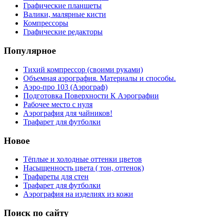
Графические планшеты
Валики, малярные кисти
Компрессоры
Графические редакторы
Популярное
Тихий компрессор (своими руками)
Объемная аэрография. Материалы и способы.
Аэро-про 103 (Аэрограф)
Подготовка Поверхности К Аэрографии
Рабочее место с нуля
Аэрография для чайников!
Трафарет для футболки
Новое
Тёплые и холодные оттенки цветов
Насыщенность цвета ( тон, оттенок)
Трафареты для стен
Трафарет для футболки
Аэрография на изделиях из кожи
Поиск по сайту