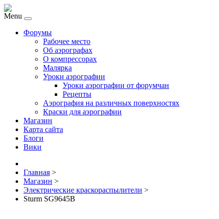
Menu
Форумы
Рабочее место
Об аэрографах
О компрессорах
Малярка
Уроки аэрографии
Уроки аэрографии от форумчан
Рецепты
Аэрография на различных поверхностях
Краски для аэрографии
Магазин
Карта сайта
Блоги
Вики
Главная
>
Магазин
>
Электрические краскораспылители
>
Sturm SG9645B