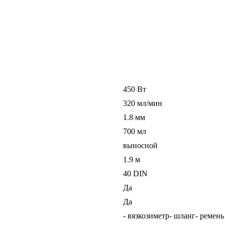
450 Вт
320 мл/мин
1.8 мм
700 мл
выносной
1.9 м
40 DIN
Да
Да
- вязкозиметр- шланг- ремень