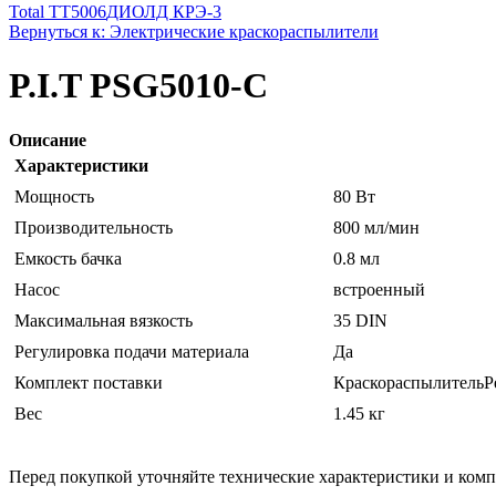
Total TT5006
ДИОЛД КРЭ-3
Вернуться к: Электрические краскораспылители
P.I.T PSG5010-C
Описание
Характеристики
Мощность
80 Вт
Производительность
800 мл/мин
Емкость бачка
0.8 мл
Насос
встроенный
Максимальная вязкость
35 DIN
Регулировка подачи материала
Да
Комплект поставки
КраскораспылительРе
Вес
1.45 кг
Перед покупкой уточняйте технические характеристики и ком