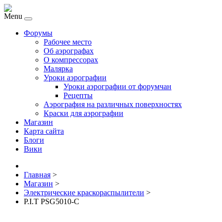
Menu
Форумы
Рабочее место
Об аэрографах
О компрессорах
Малярка
Уроки аэрографии
Уроки аэрографии от форумчан
Рецепты
Аэрография на различных поверхностях
Краски для аэрографии
Магазин
Карта сайта
Блоги
Вики
Главная
>
Магазин
>
Электрические краскораспылители
>
P.I.T PSG5010-C