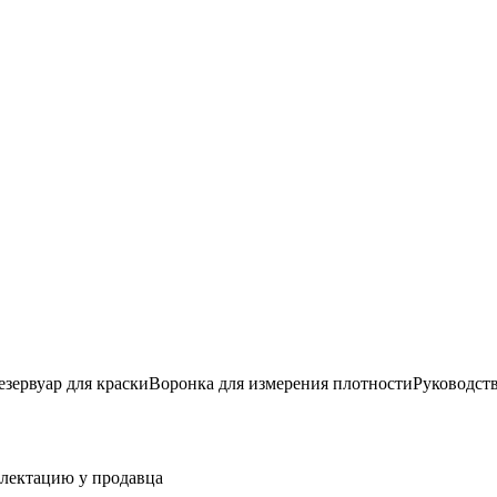
зервуар для краскиВоронка для измерения плотностиРуководст
плектацию у продавца