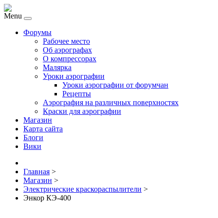
Menu
Форумы
Рабочее место
Об аэрографах
О компрессорах
Малярка
Уроки аэрографии
Уроки аэрографии от форумчан
Рецепты
Аэрография на различных поверхностях
Краски для аэрографии
Магазин
Карта сайта
Блоги
Вики
Главная
>
Магазин
>
Электрические краскораспылители
>
Энкор КЭ-400