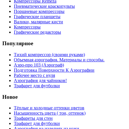
Компрессоры Remeza
Пневматические краскопульты
Поршневые компрессоры
Графические планшеты
Валики, малярные кисти
Компрессоры
Графические редакторы
Популярное
Тихий компрессор (своими руками)
Объемная аэрография. Материалы и способы.
Аэро-про 103 (Аэрограф)
Подготовка Поверхности К Аэрографии
Рабочее место с нуля
Аэрография для чайников!
Трафарет для футболки
Новое
Тёплые и холодные оттенки цветов
Насыщенность цвета ( тон, оттенок)
Трафареты для стен
Трафарет для футболки
Аэрография на изделиях из кожи