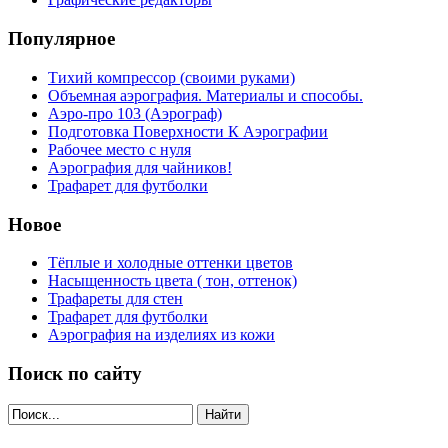
Популярное
Тихий компрессор (своими руками)
Объемная аэрография. Материалы и способы.
Аэро-про 103 (Аэрограф)
Подготовка Поверхности К Аэрографии
Рабочее место с нуля
Аэрография для чайников!
Трафарет для футболки
Новое
Тёплые и холодные оттенки цветов
Насыщенность цвета ( тон, оттенок)
Трафареты для стен
Трафарет для футболки
Аэрография на изделиях из кожи
Поиск по сайту
Найти