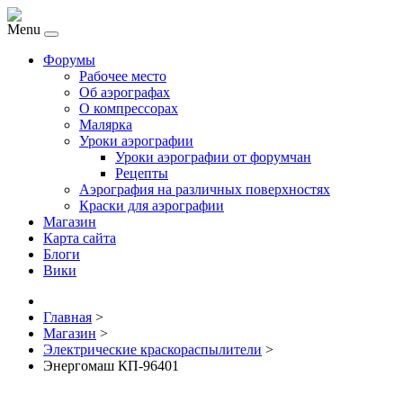
Menu
Форумы
Рабочее место
Об аэрографах
О компрессорах
Малярка
Уроки аэрографии
Уроки аэрографии от форумчан
Рецепты
Аэрография на различных поверхностях
Краски для аэрографии
Магазин
Карта сайта
Блоги
Вики
Главная
>
Магазин
>
Электрические краскораспылители
>
Энергомаш КП-96401