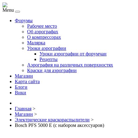
Menu
Форумы
Рабочее место
Об аэрографах
О компрессорах
Малярка
Уроки аэрографии
Уроки аэрографии от форумчан
Рецепты
Аэрография на различных поверхностях
Краски для аэрографии
Магазин
Карта сайта
Блоги
Вики
Главная
>
Магазин
>
Электрические краскораспылители
>
Bosch PFS 5000 E (c набором аксессуаров)