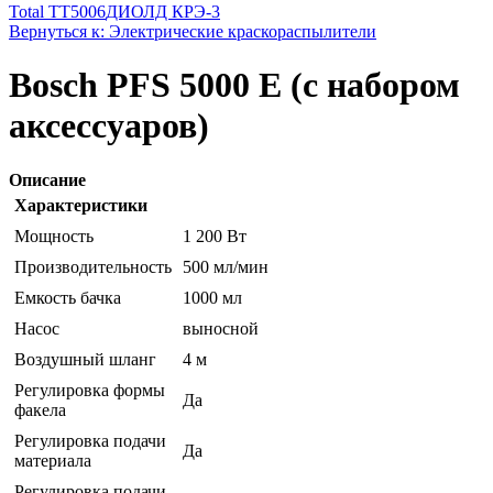
Total TT5006
ДИОЛД КРЭ-3
Вернуться к: Электрические краскораспылители
Bosch PFS 5000 E (c набором
аксессуаров)
Описание
Характеристики
Мощность
1 200 Вт
Производительность
500 мл/мин
Емкость бачка
1000 мл
Насос
выносной
Воздушный шланг
4 м
Регулировка формы
Да
факела
Регулировка подачи
Да
материала
Регулировка подачи