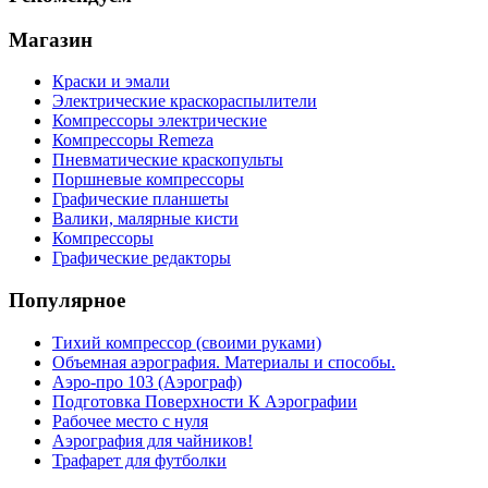
Магазин
Краски и эмали
Электрические краскораспылители
Компрессоры электрические
Компрессоры Remeza
Пневматические краскопульты
Поршневые компрессоры
Графические планшеты
Валики, малярные кисти
Компрессоры
Графические редакторы
Популярное
Тихий компрессор (своими руками)
Объемная аэрография. Материалы и способы.
Аэро-про 103 (Аэрограф)
Подготовка Поверхности К Аэрографии
Рабочее место с нуля
Аэрография для чайников!
Трафарет для футболки